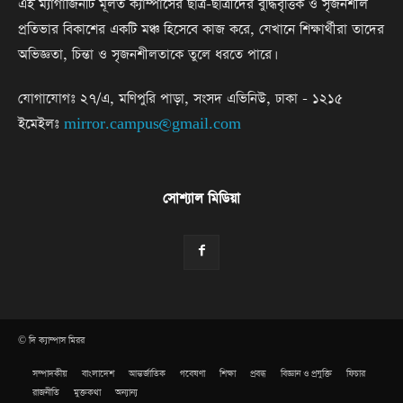
এই ম্যাগাজিনটি মূলত ক্যাম্পাসের ছাত্র-ছাত্রীদের বুদ্ধিবৃত্তিক ও সৃজনশীল
প্রতিভার বিকাশের একটি মঞ্চ হিসেবে কাজ করে, যেখানে শিক্ষার্থীরা তাদের
অভিজ্ঞতা, চিন্তা ও সৃজনশীলতাকে তুলে ধরতে পারে।
যোগাযোগঃ ২৭/এ, মণিপুরি পাড়া, সংসদ এভিনিউ, ঢাকা - ১২১৫
ইমেইলঃ
mirror.campus@gmail.com
সোশ্যাল মিডিয়া
© দি ক্যাম্পাস মিরর
সম্পাদকীয়
বাংলাদেশ
আন্তর্জাতিক
গবেষণা
শিক্ষা
প্রবন্ধ
বিজ্ঞান ও প্রযুক্তি
ফিচার
রাজনীতি
মুক্তকথা
অন্যান্য