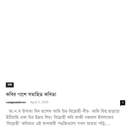
প্রবন্ধ
কবির পাশে সমাহিত কবিতা
campusmirror
-
April 3, 2026
0
আ.ন.ম উসামা বিন হাশেম আমি চির-বিদ্রোহী-বীর- আমি বিশ্ব ছাড়ায়ে
উঠিয়াছি একা চির উন্নত শির! বিদ্রোহী কবি কাজী নজরুল ইসলামের
‘বিদ্রোহী’ কবিতার এই কালজয়ী পঙক্তিগুলো যখন আমরা পড়ি,...