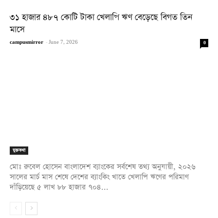
৩১ হাজার ৪৮৭ কোটি টাকা খেলাপি ঋণ বেড়েছে বিগত তিন
মাসে
campusmirror
-
June 7, 2026
0
মুক্তকথা
মোঃ রুবেল হোসেন বাংলাদেশ ব্যাংকের সর্বশেষ তথ্য অনুযায়ী, ২০২৬
সালের মার্চ মাস শেষে দেশের ব্যাংকিং খাতে খেলাপি ঋণের পরিমাণ
দাঁড়িয়েছে ৫ লাখ ৮৮ হাজার ৭০৪...