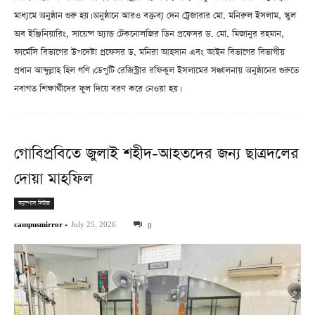
মাধ্যমে অনুষ্ঠান শুরু হয়। অনুষ্ঠানে আরও বক্তব্য দেন ট্রেজারার মো. মনিরুল ইসলাম, স্কুল
অব ইঞ্জিনিয়ারিং, সায়েন্স অ্যান্ড টেকনোলজির ডিন প্রফেসর ড. মো. মিজানুর রহমান,
ফার্মেসি বিভাগের উপদেষ্টা প্রফেসর ড. মনিরা আহসান এবং আইন বিভাগের বিভাগীয়
প্রধান আব্দুল্লাহ হিল গণি। ডেপুটি রেজিস্ট্রার রফিকুল ইসলামের সঞ্চালনায় অনুষ্ঠানের শুরুতে
নবাগত শিক্ষার্থীদের ফুল দিয়ে বরণ করে নেওয়া হয়।
গোবিপ্রবিতে জুলাই শহীদ-আহতদের জন্য ছাত্রদলের
দোয়া মাহফিল
ক্যাম্পাস নিউজ
campusmirror
-
July 25, 2026
0