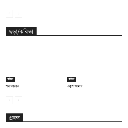
ছড়া/কবিতা
কবিতা
কবিতা
শত্রু তাড়াও
একুশ আমার
প্রবন্ধ