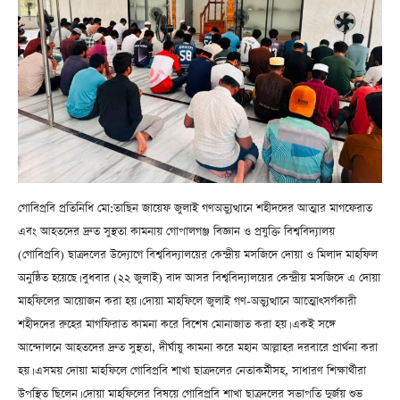
গোবিপ্রবি প্রতিনিধি মো:তাছিন জায়েফ জুলাই গণঅভ্যুত্থানে শহীদদের আত্মার মাগফেরাত
এবং আহতদের দ্রুত সুস্থতা কামনায় গোপালগঞ্জ বিজ্ঞান ও প্রযুক্তি বিশ্ববিদ্যালয়
(গোবিপ্রবি) ছাত্রদলের উদ্যোগে বিশ্ববিদ্যালয়ের কেন্দ্রীয় মসজিদে দোয়া ও মিলাদ মাহফিল
অনুষ্ঠিত হয়েছে। বুধবার (২২ জুলাই) বাদ আসর বিশ্ববিদ্যালয়ের কেন্দ্রীয় মসজিদে এ দোয়া
মাহফিলের আয়োজন করা হয়। দোয়া মাহফিলে জুলাই গণ-অভ্যুত্থানে আত্মোৎসর্গকারী
শহীদদের রুহের মাগফিরাত কামনা করে বিশেষ মোনাজাত করা হয়। একই সঙ্গে
আন্দোলনে আহতদের দ্রুত সুস্থতা, দীর্ঘায়ু কামনা করে মহান আল্লাহর দরবারে প্রার্থনা করা
হয়। এসময় দোয়া মাহফিলে গোবিপ্রবি শাখা ছাত্রদলের নেতাকর্মীসহ, সাধারণ শিক্ষার্থীরা
উপস্থিত ছিলেন। দোয়া মাহফিলের বিষয়ে গোবিপ্রবি শাখা ছাত্রদলের সভাপতি দুর্জয় শুভ