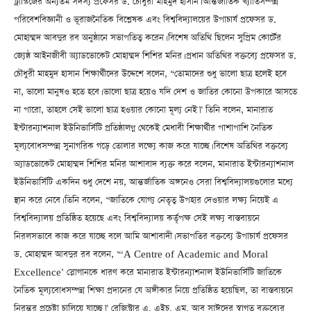
ট্রাস্টিজের অন্যতম সদস্য প্রফেসর ড. চৌধুরী মাহমুদ হাসান। আন্তর্জাতিক খ্যাতিসম্পন্ন
পরিবেশবিজ্ঞানী ও ভূরাজনৈতিক বিশ্লেষক এবং বিশ্ববিদ্যালয়ের উপাচার্য প্রফেসর ড.
মোহাম্মদ আবদুর রব অনুষ্ঠানে সভাপতিত্ব করেন। বিশেষ অতিথি ছিলেন সুপ্রিম কোর্টের
জ্যেষ্ঠ আইনজীবী অ্যাডভোকেট মোহাম্মদ শিশির মনির। প্রধান অতিথির বক্তব্যে প্রফেসর ড.
চৌধুরী মাহমুদ হাসান শিক্ষার্থীদের উদ্দেশে বলেন, “তোমাদের শুধু ভালো ছাত্র হলেই হবে
না, ভালো মানুষও হতে হবে। ভালো ছাত্র হয়েও যদি দেশ ও জাতির কোনো উপকারে আসতে
না পারো, তাহলে সেই ভালো ছাত্র হওয়ার কোনো মূল্য নেই।” তিনি বলেন, মানারাত
ইন্টারন্যাশনাল ইউনিভার্সিটি প্রতিষ্ঠালগ্ন থেকেই মেধাবী শিক্ষার্থীর পাশাপাশি নৈতিক
মূল্যবোধসম্পন্ন সুনাগরিক গড়ে তোলার লক্ষ্যে কাজ করে যাচ্ছে। বিশেষ অতিথির বক্তব্যে
অ্যাডভোকেট মোহাম্মদ শিশির মনির আশাবাদ ব্যক্ত করে বলেন, মানারাত ইন্টারন্যাশনাল
ইউনিভার্সিটি একদিন শুধু দেশে নয়, আন্তর্জাতিক অঙ্গনেও সেরা বিশ্ববিদ্যালয়গুলোর মধ্যে
স্থান করে নেবে। তিনি বলেন, “জাতিকে যোগ্য নেতৃত্ব উপহার দেওয়ার লক্ষ্য নিয়েই এ
বিশ্ববিদ্যালয় প্রতিষ্ঠিত হয়েছে এবং বিশ্ববিদ্যালয় কর্তৃপক্ষ সেই লক্ষ্য বাস্তবায়নে
নিরলসভাবে কাজ করে যাচ্ছে বলে আমি আশাবাদী। সভাপতির বক্তব্যে উপাচার্য প্রফেসর
ড. মোহাম্মদ আবদুর রব বলেন, “‘A Centre of Academic and Moral
Excellence’ স্লোগানকে ধারণ করে মানারাত ইন্টারন্যাশনাল ইউনিভার্সিটি জাতিকে
নৈতিক মূল্যবোধসম্পন্ন শিক্ষা প্রদানের যে অঙ্গীকার নিয়ে প্রতিষ্ঠিত হয়েছিল, তা বাস্তবায়নে
নিরন্তর প্রচেষ্টা চালিয়ে যাচ্ছে।” রেজিস্ট্রার এ. এইচ. এম. আবু সাঈদের স্বাগত বক্তব্যের