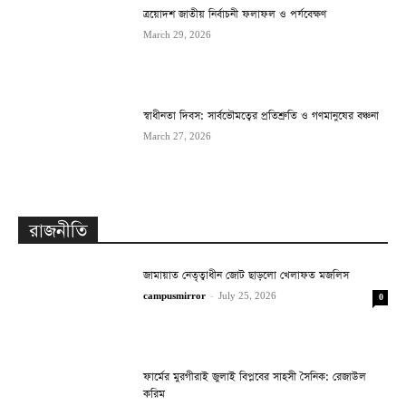
ত্রয়োদশ জাতীয় নির্বাচনী ফলাফল ও পর্যবেক্ষণ
March 29, 2026
স্বাধীনতা দিবস: সার্বভৌমত্বের প্রতিশ্রুতি ও গণমানুষের বঞ্চনা
March 27, 2026
রাজনীতি
জামায়াত নেতৃত্বাধীন জোট ছাড়লো খেলাফত মজলিস
campusmirror
-
July 25, 2026
0
ফার্মের মুরগীরাই জুলাই বিপ্লবের সাহসী সৈনিক: রেজাউল
করিম