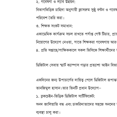
২. গবেষণা ও ল্যাব উন্নয়ন:
বিভাগভিত্তিক চাহিদা অনুযায়ী ক্লাসরুম সুষ্ঠু বণ্টন ও গব
পরিবেশ তৈরি করা।
৩. শিক্ষক সংকট সমাধান:
একাডেমিক কার্যক্রম সচল রাখতে পর্যাপ্ত গেস্ট টিচার, প্রাক্তন 
নিয়োগের উদ্যোগ নেওয়া, যাতে শিক্ষকরা গবেষণায় আর
৪. প্রতি সপ্তাহে/পাক্ষিককালে সকল ভিসিকে শিক্ষার্থীদের 
ডিজিটাল সেবায় স্মার্ট ক্যাম্পাস গড়ার প্রত্যাশা আইন বি
একদিনের জন্য উপাচার্যের দায়িত্ব পেলে ডিজিটাল রূপান্ত
তানজিমুল হাসান। তার তিনটি প্রধান উদ্যোগ—
১. ব্লকচেইন-ভিত্তিক ডিজিটাল সার্টিফিকেট:
সনদ জালিয়াতি বন্ধ এবং চাকরিদাতাদের সহজে সনদের সত্যত
ব্যবস্থা চালু করা।