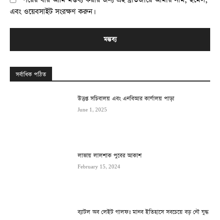
এবং ওয়েবসাইট সংরক্ষণ করুন।
সর্বাধিক পঠিত
উত্তপ্ত সচিবালয় এবং এনবিআর কার্যালয় পাড়া
June 1, 2025
লাভায় লালশাক পুবের আকাশ
February 15, 2024
ব্যাটল অব লেইট গালফঃ মানব ইতিহাসে সবচেয়ে বড় নৌ যুদ্ধ