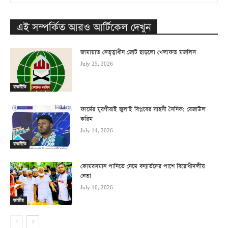
এই সম্পর্কিত আরও আর্টিকেল দেখুন
জামায়াত নেতৃত্বাধীন জোট ছাড়লো খেলাফত মজলিস
July 25, 2026
রাজনীতি
ফার্মের মুরগীরাই জুলাই বিপ্লবের সাহসী সৈনিক: রেজাউল
করিম
July 14, 2026
রাজনীতি
কোমরসমান পানিতে নেমে বন্যার্তদের পাশে বিরোধীদলীয়
নেতা
July 10, 2026
জাতীয়