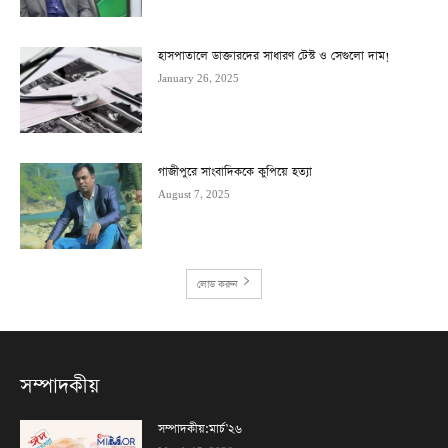
হাসপাতালে ডাক্তারদের সাধারণ টেস্ট ও সেগুলো দাম!
January 26, 2025
গাজীপুরে সাংবাদিককে কুপিয়ে হত্যা
August 7, 2025
লোড করুন
সম্পাদকীয়
সম্পাদকীয়:মার্চ’২৬