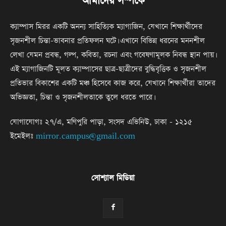
আমাদের সম্পর্কে
ক্যাম্পাস মিরর একটি অনন্য সাহিত্যিক ম্যাগাজিন, যেখানে শিক্ষার্থীদের
সৃজনশীল চিন্তা-ভাবনার প্রতিফলন ঘটে। এখানে বিভিন্ন ধরনের মননশীল
লেখা যেমন প্রবন্ধ, গল্প, কবিতা, রচনা এবং গবেষণামূলক নিবন্ধ স্থান পায়।
এই ম্যাগাজিনটি মূলত ক্যাম্পাসের ছাত্র-ছাত্রীদের বুদ্ধিবৃত্তিক ও সৃজনশীল
প্রতিভার বিকাশের একটি মঞ্চ হিসেবে কাজ করে, যেখানে শিক্ষার্থীরা তাদের
অভিজ্ঞতা, চিন্তা ও সৃজনশীলতাকে তুলে ধরতে পারে।
যোগাযোগঃ ২৭/এ, মণিপুরি পাড়া, সংসদ এভিনিউ, ঢাকা - ১২১৫
ইমেইলঃ
mirror.campus@gmail.com
সোশ্যাল মিডিয়া