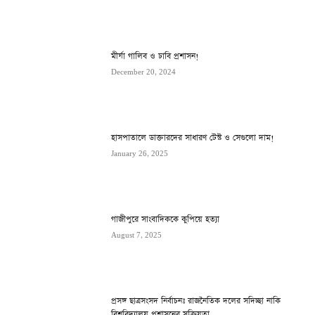
মীর্যা গালিব ও ঢাবি প্রশাসন!
December 20, 2024
হাসপাতালে ডাক্তারদের সাধারণ টেস্ট ও সেগুলো দাম!
January 26, 2025
গাজীপুরে সাংবাদিককে কুপিয়ে হত্যা
August 7, 2025
প্রসঙ্গ ছাত্রসংসদ নির্বাচনঃ রাজনৈতিক দলের সদিচ্ছা নাকি
বিশ্ববিদ্যালয় প্রশাসনের সক্রিয়তা