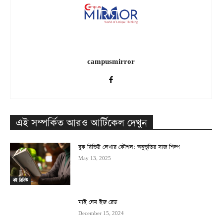
campusmirror
এই সম্পর্কিত আরও আর্টিকেল দেখুন
বুক রিভিউ লেখার কৌশল: অনুভূতির সাজ শিল্প
May 13, 2025
বই রিভিউ
মাই নেম ইজ রেড
December 15, 2024