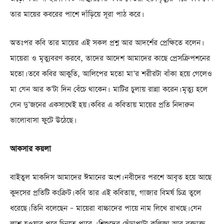
তার মায়ের কবরের পাশে দাঁড়িয়ে সূরা পাঠ করে।
অতঃপর কবি তার মায়ের এই সকল প্রশ্ন আর আদর্শের প্রেক্ষিতে বলেন।
মায়েরা ও মৃত্যুবরণ করবে, তাদের আদেশ আমাদের কাছে প্রেসক্রিপশনের
মতো। তবে কবির আকুতি, আলিপের মতো মা’র শরীরটা বাঁকা হয়ে গেলেও
মা যেন আর ক’টা দিন বেঁচে থাকেন। মাটির চুলায় রান্না করেন। মৃত্যু হলে
যেন দু’জনের একসাথেই হয়। কবির এ কবিতায় মায়ের প্রতি নিদারুন
ভালোবাসা ফুটে উঠেছে।
আকসার কয়লা
বাইতুল মাকদিস আমাদের ঈমানের অংশ। নবীদের পরশে আবৃত হয়ে আছে
কুদসের প্রতিটি কংক্রিট। কবি তার এই কবিতায়, গাজার বিমর্ষ চিত্র তুলে
ধরেছে। তিনি বলেছেন – মায়েরা বাচ্চাদের পায়ে নাম লিখে রাখছে। যেন
লাশ হওয়ার পরে চিনতে পারে । শিশুদের ছেঁড়াপাটা কলিজা আর রক্তাক্ত