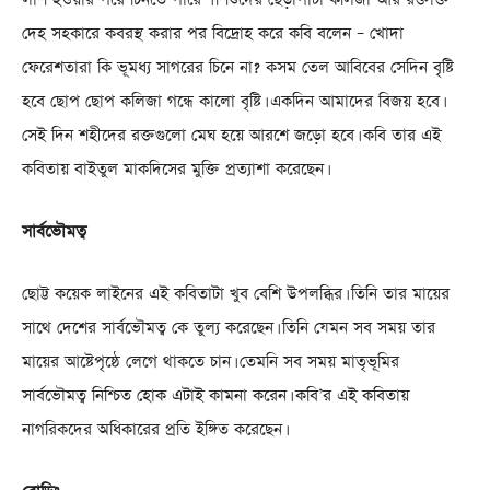
দেহ সহকারে কবরস্থ করার পর বিদ্রোহ করে কবি বলেন – খোদা
ফেরেশতারা কি ভূমধ্য সাগরের চিনে না? কসম তেল আবিবের সেদিন বৃষ্টি
হবে ছোপ ছোপ কলিজা গন্ধে কালো বৃষ্টি। একদিন আমাদের বিজয় হবে।
সেই দিন শহীদের রক্তগুলো মেঘ হয়ে আরশে জড়ো হবে। কবি তার এই
কবিতায় বাইতুল মাকদিসের মুক্তি প্রত্যাশা করেছেন।
সার্বভৌমত্ব
ছোট্ট কয়েক লাইনের এই কবিতাটা খুব বেশি উপলব্ধির। তিনি তার মায়ের
সাথে দেশের সার্বভৌমত্ব কে তুল্য করেছেন। তিনি যেমন সব সময় তার
মায়ের আষ্টেপৃষ্ঠে লেগে থাকতে চান। তেমনি সব সময় মাতৃভূমির
সার্বভৌমত্ব নিশ্চিত হোক এটাই কামনা করেন। কবি’র এই কবিতায়
নাগরিকদের অধিকারের প্রতি ইঙ্গিত করেছেন।