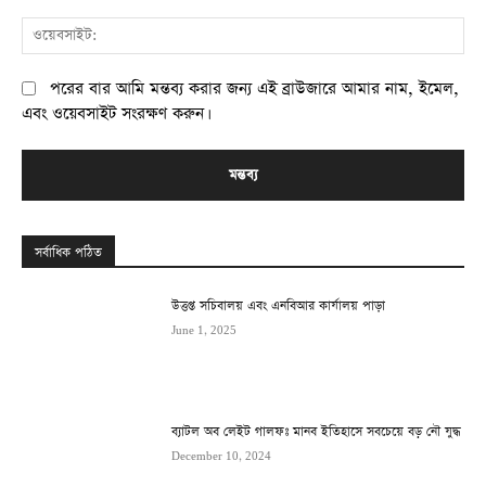
ওয
পরের বার আমি মন্তব্য করার জন্য এই ব্রাউজারে আমার নাম, ইমেল,
এবং ওয়েবসাইট সংরক্ষণ করুন।
সর্বাধিক পঠিত
উত্তপ্ত সচিবালয় এবং এনবিআর কার্যালয় পাড়া
June 1, 2025
ব্যাটল অব লেইট গালফঃ মানব ইতিহাসে সবচেয়ে বড় নৌ যুদ্ধ
December 10, 2024