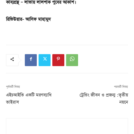
কাব্যগ্রন্থ – লাভায় লালশাক পুবের আকাশ।
রিভিউয়ার- আসিফ মাহামুদ
পূর্ববর্তী নিবন্ধ
পরবর্তী নিবন্ধ
এইচআইভি একটি মরণব্যাধি
ট্রেন্ডিং জীবন ও প্রজন্ম :তৃতীয়
ভাইরাস
নয়নে