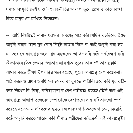
‘ লাভায় লালশাক পুবের আকাশ’ কাব্যগ্রন্থটি সময়ের কাব্যগ্রন্থ। যে গ্রন্থে
সমাজ সংস্কৃতি দেশীয় ও বিশ্বরাজনীতির আলাপ তুলে প্রেম ও ভালোবাসা
দিয়ে মানুষ কে মাখিয়ে দিয়েছেন।
~ আমি নিয়মিতই নানান ধরনের কাব্যগ্রন্থ পাঠ করি। যদিও বহুদিনের ইচ্ছে
আবৃত্তি করার। তাল সুর কোন কিছুই আমার মিলে না তাই আবৃত্তি করা হয়
না। তবে যে কাব্যগ্রন্থ গুলো খুব অনুভবের তা উপলব্ধি করি পর্যবেক্ষণ করি
ভীষণভাবে। ঠিক তেমনি “লাভায় লালশাক পুবের আকাশ” কাব্যগ্রন্থটি
আমার কাছে ভীষণ উপলব্ধির মনে হয়েছে। পুরো কাব্যগ্রন্থ বেশ কয়েকবার
পাঠ করলেও এখন অবধি সব ছন্দের রং বুঝতে পারিনি। তবে কবি খুব কঠিন
করে লিখেন নি। কিন্তু, কবিতামালা’র বেশ গভীরতা রয়েছে। তিনি তার এই
কাব্যগ্রন্থে আলাপ তুলেছেন দেশ থেকে দেশান্তরে। তার কবিতাগুলো স্পর্শ
করেছে সচেতন নাগরিকদের হৃদয়ে। আপনিও পাঠ করতে পারেন, বিদ্রোহী
কন্ঠে আবৃত্তি করতে পারেন কবি সীমান্ত শরীফের ব্যতিক্রমী এই কাব্যগ্রন্থটি।