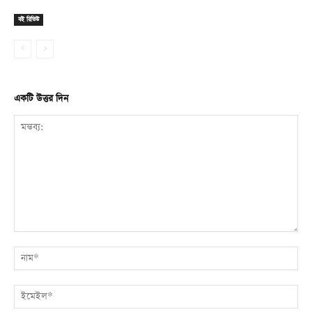
বই রিভিউ
একটি উত্তর দিন
মন্তব্য:
না
ই