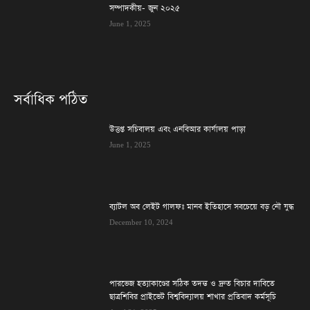
সম্পাদকীয়- জুন ২০২৫
June 1, 2025
সর্বাধিক পঠিত
উত্তপ্ত সচিবালয় এবং এনবিআর কার্যালয় পাড়া
June 1, 2025
ব্যাটল অব লেইট গালফঃ মানব ইতিহাসে সবচেয়ে বড় নৌ যুদ্ধ
December 10, 2024
পারভেজ হত্যাকাণ্ডের সঠিক তদন্ত ও দ্রুত বিচার দাবিতে
ছাত্রশিবির প্রাইভেট বিশ্ববিদ্যালয় শাখার প্রতিবাদ কর্মসূচি