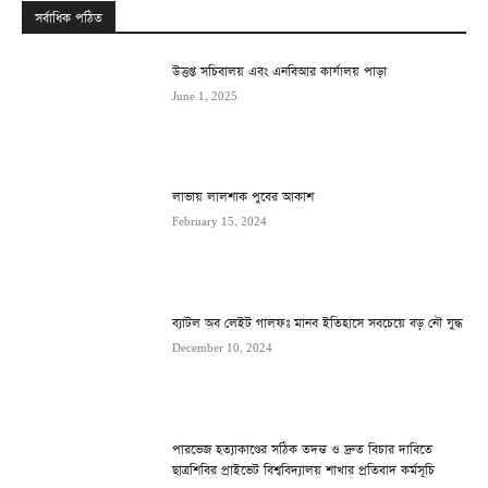
সর্বাধিক পঠিত
উত্তপ্ত সচিবালয় এবং এনবিআর কার্যালয় পাড়া
June 1, 2025
লাভায় লালশাক পুবের আকাশ
February 15, 2024
ব্যাটল অব লেইট গালফঃ মানব ইতিহাসে সবচেয়ে বড় নৌ যুদ্ধ
December 10, 2024
পারভেজ হত্যাকাণ্ডের সঠিক তদন্ত ও দ্রুত বিচার দাবিতে
ছাত্রশিবির প্রাইভেট বিশ্ববিদ্যালয় শাখার প্রতিবাদ কর্মসূচি