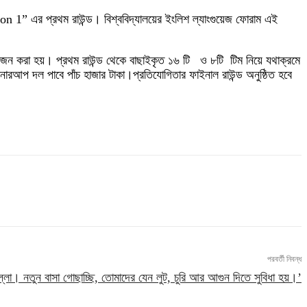
n 1” এর প্রথম রাউন্ড। বিশ্ববিদ্যালয়ের ইংলিশ ল্যাংগুয়েজ ফোরাম এই
়োজন করা হয়। প্রথম রাউন্ড থেকে বাছাইকৃত ১৬ টি ও ৮টি টিম নিয়ে যথাক্রমে
নারআপ দল পাবে পাঁচ হাজার টাকা।প্রতিযোগিতার ফাইনাল রাউন্ড অনুষ্ঠিত হবে
পরবর্তী নিবন্ধ
্লা। নতুন বাসা গোছাচ্ছি, তোমাদের যেন লুট, চুরি আর আগুন দিতে সুবিধা হয়।’