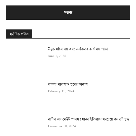
সর্বাধিক পঠিত
উত্তপ্ত সচিবালয় এবং এনবিআর কার্যালয় পাড়া
June 1, 2025
লাভায় লালশাক পুবের আকাশ
February 15, 2024
ব্যাটল অব লেইট গালফঃ মানব ইতিহাসে সবচেয়ে বড় নৌ যুদ্ধ
December 10, 2024