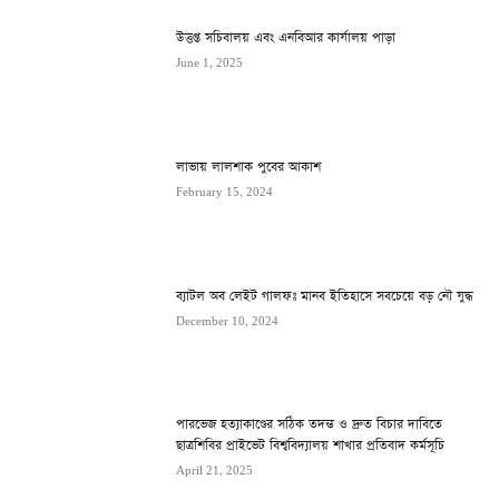
উত্তপ্ত সচিবালয় এবং এনবিআর কার্যালয় পাড়া
June 1, 2025
লাভায় লালশাক পুবের আকাশ
February 15, 2024
ব্যাটল অব লেইট গালফঃ মানব ইতিহাসে সবচেয়ে বড় নৌ যুদ্ধ
December 10, 2024
পারভেজ হত্যাকাণ্ডের সঠিক তদন্ত ও দ্রুত বিচার দাবিতে
ছাত্রশিবির প্রাইভেট বিশ্ববিদ্যালয় শাখার প্রতিবাদ কর্মসূচি
April 21, 2025