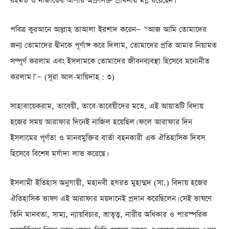
রহমত ও নাজাতের আশায় অশ্রুসিক্ত প্রার্থনায় মগ্ন রয়েছেন।
পবিত্র কুরআনে আল্লাহ তাআলা ইরশাদ করেন— “আজ আমি তোমাদের
জন্য তোমাদের দ্বীনকে পূর্ণাঙ্গ করে দিলাম, তোমাদের প্রতি আমার নিয়ামত
সম্পূর্ণ করলাম এবং ইসলামকে তোমাদের জীবনব্যবস্থা হিসেবে মনোনীত
করলাম।”— (সূরা আল-মায়িদাহ : ৩)
সাহাবায়েকরাম, তাবেয়ী, তাবে তাবেয়ীদের মতে, এই আয়াতটি বিদায়
হজের সময় আরাফার দিনেই নাজিল হয়েছিল। ফলে আরাফার দিন
ইসলামের পূর্ণতা ও মানবমুক্তির বার্তা বহনকারী এক ঐতিহাসিক দিবস
হিসেবে বিশেষ মর্যাদা লাভ করেছে।
ইসলামী ইতিহাস অনুযায়ী, মহানবী হযরত মুহাম্মদ (সা.) বিদায় হজের
ঐতিহাসিক ভাষণ এই আরাফার ময়দানেই প্রদান করেছিলেন। সেই ভাষণে
তিনি মানবতা, সাম্য, ন্যায়বিচার, ভ্রাতৃত্ব, নারীর অধিকার ও পারস্পরিক