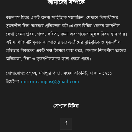
আমাদের সম্পর্কে
ক্যাম্পাস মিরর একটি অনন্য সাহিত্যিক ম্যাগাজিন, যেখানে শিক্ষার্থীদের
সৃজনশীল চিন্তা-ভাবনার প্রতিফলন ঘটে। এখানে বিভিন্ন ধরনের মননশীল
লেখা যেমন প্রবন্ধ, গল্প, কবিতা, রচনা এবং গবেষণামূলক নিবন্ধ স্থান পায়।
এই ম্যাগাজিনটি মূলত ক্যাম্পাসের ছাত্র-ছাত্রীদের বুদ্ধিবৃত্তিক ও সৃজনশীল
প্রতিভার বিকাশের একটি মঞ্চ হিসেবে কাজ করে, যেখানে শিক্ষার্থীরা তাদের
অভিজ্ঞতা, চিন্তা ও সৃজনশীলতাকে তুলে ধরতে পারে।
যোগাযোগঃ ২৭/এ, মণিপুরি পাড়া, সংসদ এভিনিউ, ঢাকা - ১২১৫
ইমেইলঃ
mirror.campus@gmail.com
সোশ্যাল মিডিয়া