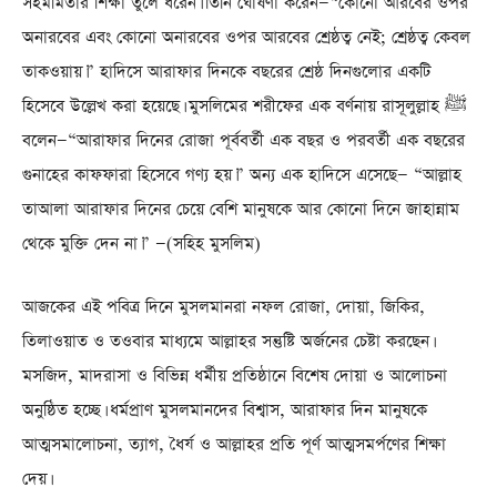
সহমর্মিতার শিক্ষা তুলে ধরেন। তিনি ঘোষণা করেন—“কোনো আরবের ওপর
অনারবের এবং কোনো অনারবের ওপর আরবের শ্রেষ্ঠত্ব নেই; শ্রেষ্ঠত্ব কেবল
তাকওয়ায়।” হাদিসে আরাফার দিনকে বছরের শ্রেষ্ঠ দিনগুলোর একটি
হিসেবে উল্লেখ করা হয়েছে। মুসলিমের শরীফের এক বর্ণনায় রাসূলুল্লাহ ﷺ
বলেন—“আরাফার দিনের রোজা পূর্ববর্তী এক বছর ও পরবর্তী এক বছরের
গুনাহের কাফফারা হিসেবে গণ্য হয়।” অন্য এক হাদিসে এসেছে— “আল্লাহ
তাআলা আরাফার দিনের চেয়ে বেশি মানুষকে আর কোনো দিনে জাহান্নাম
থেকে মুক্তি দেন না।” —(সহিহ মুসলিম)
আজকের এই পবিত্র দিনে মুসলমানরা নফল রোজা, দোয়া, জিকির,
তিলাওয়াত ও তওবার মাধ্যমে আল্লাহর সন্তুষ্টি অর্জনের চেষ্টা করছেন।
মসজিদ, মাদরাসা ও বিভিন্ন ধর্মীয় প্রতিষ্ঠানে বিশেষ দোয়া ও আলোচনা
অনুষ্ঠিত হচ্ছে। ধর্মপ্রাণ মুসলমানদের বিশ্বাস, আরাফার দিন মানুষকে
আত্মসমালোচনা, ত্যাগ, ধৈর্য ও আল্লাহর প্রতি পূর্ণ আত্মসমর্পণের শিক্ষা
দেয়।