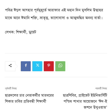
পবিত্র ঈদুল আযহার পূর্বমুহূর্তে আরাফার এই মহান দিন মুসলিম উম্মাহর
মাঝে আনে ঈমানি শক্তি, ভ্রাতৃত্ব, ভালোবাসা ও আত্মশুদ্ধির অনন্য বার্তা।
লেখক: শিক্ষার্থী, ডুয়েট
পূর্ববর্তী নিবন্ধ
পরবর্তী নিবন্ধ
ছাত্রদলের চার নেতাকর্মীর মারধরের
ছাত্রশিবির, প্রাইভেট ইউনিভার্সিটি
শিকার ঢাবির প্রতিবন্ধী শিক্ষার্থী
পশ্চিম শাখার আয়োজনে ‘ঈদ-ই
জশনে উখুওয়াত’