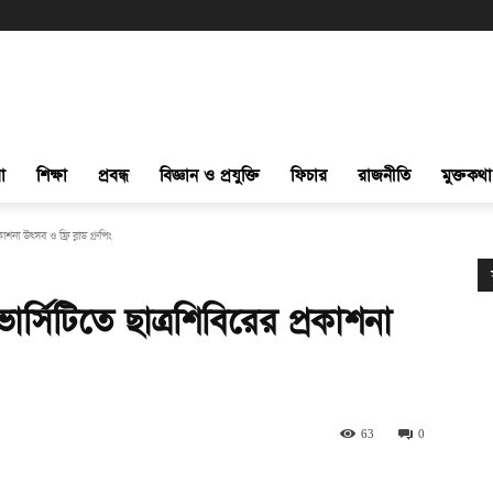
া
শিক্ষা
প্রবন্ধ
বিজ্ঞান ও প্রযুক্তি
ফিচার
রাজনীতি
মুক্তকথা
াশনা উৎসব ও ফ্রি ব্লাড গ্রুপিং
র্সিটিতে ছাত্রশিবিরের প্রকাশনা
63
0