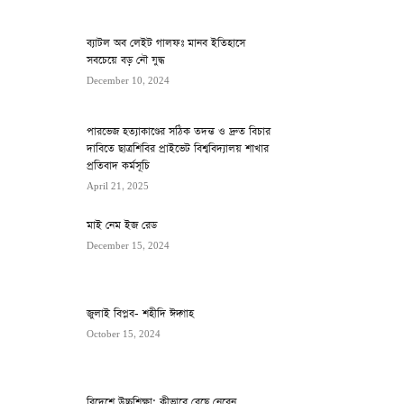
ব্যাটল অব লেইট গালফঃ মানব ইতিহাসে
সবচেয়ে বড় নৌ যুদ্ধ
December 10, 2024
পারভেজ হত্যাকাণ্ডের সঠিক তদন্ত ও দ্রুত বিচার
দাবিতে ছাত্রশিবির প্রাইভেট বিশ্ববিদ্যালয় শাখার
প্রতিবাদ কর্মসূচি
April 21, 2025
মাই নেম ইজ রেড
December 15, 2024
জুলাই বিপ্লব- শহীদি ঈদ্গাহ
October 15, 2024
বিদেশে উচ্চশিক্ষা: কীভাবে বেছে নেবেন