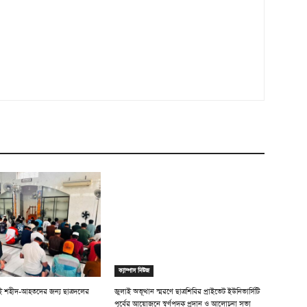
ক্যাম্পাস নিউজ
াই শহীদ-আহতদের জন্য ছাত্রদলের
জুলাই অভূত্থান স্মরণে ছাত্রশিবির প্রাইভেট ইউনিভার্সিটি
পূর্বের আয়োজনে স্বর্ণপদক প্রদান ও আলোচনা সভা