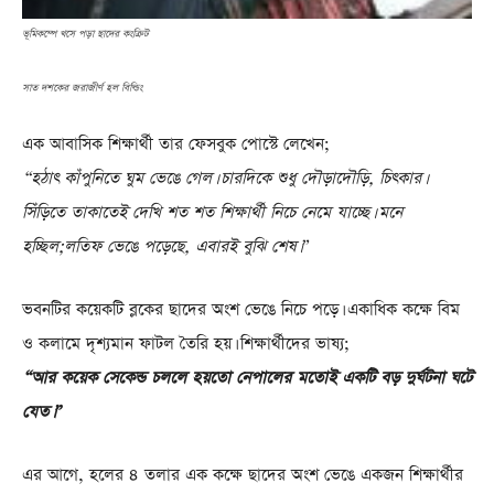
ভূমিকম্পে খসে পড়া ছাদের কংক্রিট
সাত দশকের জরাজীর্ণ হল বিল্ডিং
এক আবাসিক শিক্ষার্থী তার ফেসবুক পোস্টে লেখেন;
“হঠাৎ কাঁপুনিতে ঘুম ভেঙে গেল। চারদিকে শুধু দৌড়াদৌড়ি, চিৎকার।
সিঁড়িতে তাকাতেই দেখি শত শত শিক্ষার্থী নিচে নেমে যাচ্ছে। মনে
হচ্ছিল;লতিফ ভেঙে পড়েছে, এবারই বুঝি শেষ।”
ভবনটির কয়েকটি ব্লকের ছাদের অংশ ভেঙে নিচে পড়ে। একাধিক কক্ষে বিম
ও কলামে দৃশ্যমান ফাটল তৈরি হয়। শিক্ষার্থীদের ভাষ্য;
“আর কয়েক সেকেন্ড চললে হয়তো নেপালের মতোই একটি বড় দুর্ঘটনা ঘটে
যেত।”
এর আগে, হলের ৪ তলার এক কক্ষে ছাদের অংশ ভেঙে একজন শিক্ষার্থীর